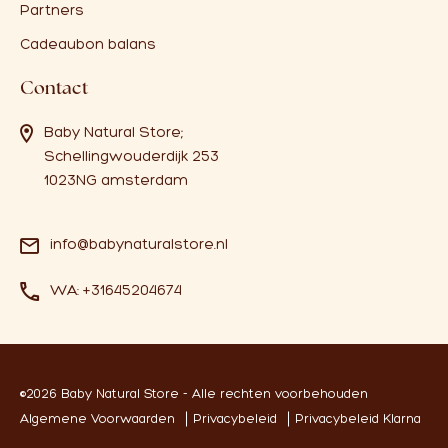
Partners
Cadeaubon balans
Contact
Baby Natural Store;
Schellingwouderdijk 253
1023NG amsterdam
info@babynaturalstore.nl
WA: +31645204674
©2026 Baby Natural Store - Alle rechten voorbehouden
Algemene Voorwaarden
Privacybeleid
Privacybeleid Klarna