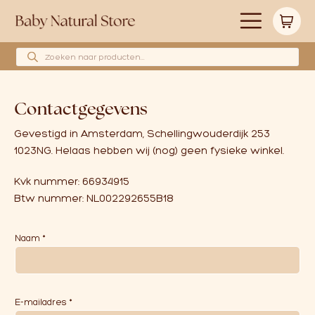
Producten zoeken
Alle producten
Contactgegevens
Merken
Gevestigd in Amsterdam, Schellingwouderdijk 253
Babyshower cadeau’s
1023NG. Helaas hebben wij (nog) geen fysieke winkel.
Wollen hoeslakens
Kvk nummer: 66934915
Btw nummer: NL002292655B18
Cadeaubonnen
o
Naam
*
f
Huidverzorging
N
a
a
Blog
m
E-mailadres
*
v