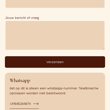
Over ons
r
a
Affiliate
a
Jouw bericht of vraag
g
Verzenden
Whatsapp
(let op: dit is alleen een whatsapp-nummer. Telefonische
oproepen worden niet beantwoord.
+31645204674