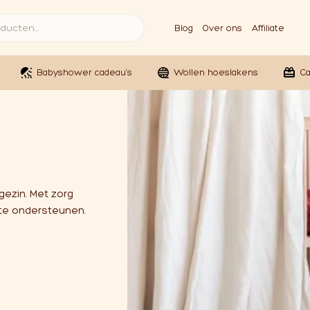
Blog
Over ons
Affiliate
Babyshower cadeau’s
Wollen hoeslakens
C
 gezin. Met zorg
 te ondersteunen.