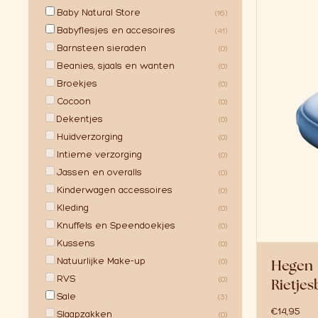
Baby Natural Store
(16)
Babyflesjes en accesoires
(41)
Barnsteen sieraden
(0)
Beanies, sjaals en wanten
(0)
Broekjes
(0)
Cocoon
(0)
Dekentjes
(0)
Huidverzorging
(0)
Intieme verzorging
(0)
Jassen en overalls
(0)
Kinderwagen accessoires
(0)
Kleding
(0)
Knuffels en Speendoekjes
(0)
Kussens
(0)
Natuurlijke Make-up
Hegen
(0)
RVS
(0)
Rietje
Sale
(3)
€
14,95
Slaapzakken
(0)