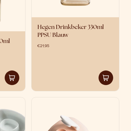
Hegen Drinkbeker 330ml
PPSU Blauw
30ml
€
21,95
as: €21,95.
€17,95.