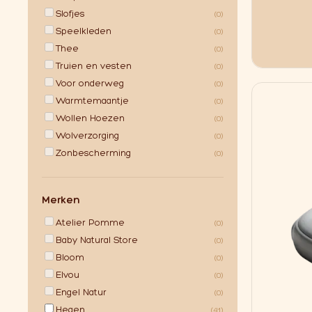
Slofjes
(0)
Speelkleden
(0)
Thee
(0)
Truien en vesten
(0)
Voor onderweg
(0)
Warmtemaantje
(0)
Wollen Hoezen
(0)
Wolverzorging
(0)
Zonbescherming
(0)
Merken
Atelier Pomme
(0)
Baby Natural Store
(0)
Bloom
(0)
Elvou
(0)
Engel Natur
(0)
Hegen
(41)