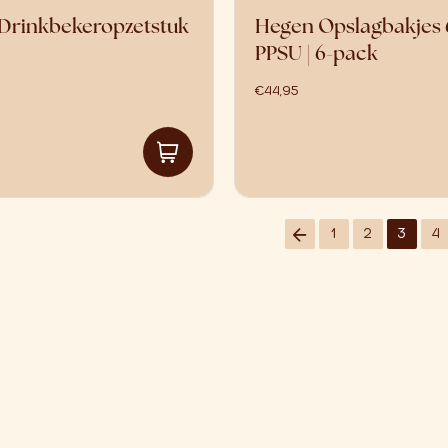
Drinkbekeropzetstuk
Hegen Opslagbakjes
PPSU | 6-pack
€
44,95
1
2
3
4