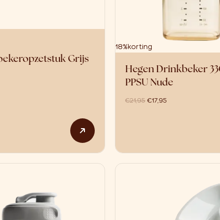
18%
korting
bekeropzetstuk Grijs
Hegen Drinkbeker 3
PPSU Nude
oorspronkelijke prijs w
huidige prijs is: 
€
21,95
€
17,95