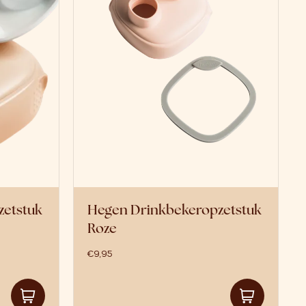
zetstuk
Hegen Drinkbekeropzetstuk
Roze
€
9,95