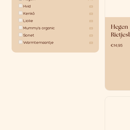
Hvid
(0)
Kenkô
(0)
Liolie
(0)
Hegen
Mummy's organic
(0)
Rietjes
Sonet
(0)
Warmtemaantje
(0)
€
14,95