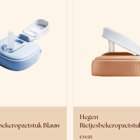
Hegen
sbekeropzetstuk Blauw
Rietjesbekeropzetst
€
14,95