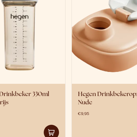
Drinkbeker 330ml
Hegen Drinkbekerop
ijs
Nude
€
9,95