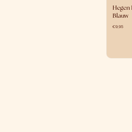
Hegen 
Blauw
€
9,95