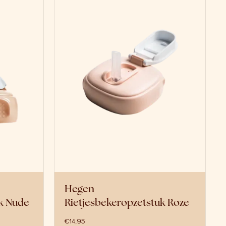
Hegen
uk Nude
Rietjesbekeropzetstuk Roze
€
14,95