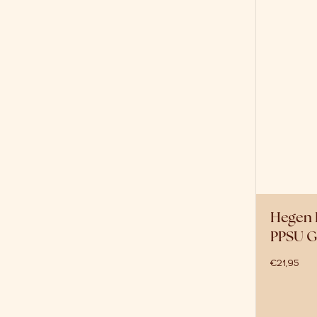
Hegen 
PPSU Gr
€
21,95