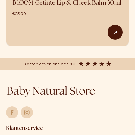
BLOOM Getinte Lip & Cheek Balm 30ml
€
25,99
Dit p
Klanten geven ons een 9.8
Klantenservice