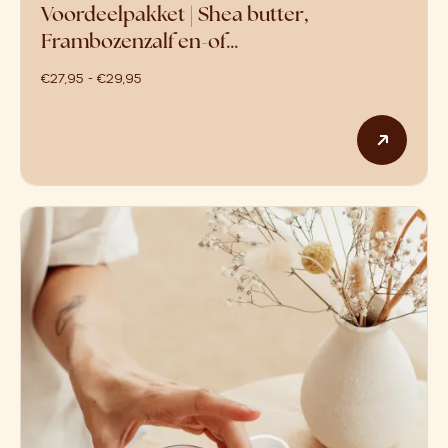
Voordeelpakket | Shea butter,
Frambozenzalf en-of…
prijsklasse: €27,95 tot €29,95
€
27,95
-
€
29,95
Dit p