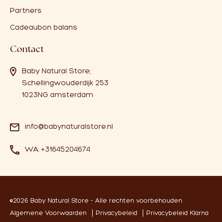
Partners
Cadeaubon balans
Contact
Baby Natural Store;
Schellingwouderdijk 253
1023NG amsterdam
info@babynaturalstore.nl
WA: +31645204674
©2026 Baby Natural Store - Alle rechten voorbehouden
Algemene Voorwaarden
Privacybeleid
Privacybeleid Klarna