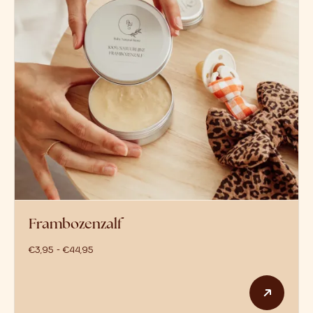
Frambozenzalf
prijsklasse: €3,95 tot €44,95
€
3,95
-
€
44,95
Dit p