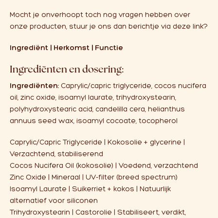
Mocht je onverhoopt toch nog vragen hebben over
onze producten, stuur je ons dan berichtje via deze
link
?
Ingrediënt | Herkomst | Functie
Ingrediënten en dosering:
Ingrediënten:
Caprylic/capric triglyceride, cocos nucifera
oil, zinc oxide, isoamyl laurate, trihydroxystearin,
polyhydroxystearic acid, candelilla cera, helianthus
annuus seed wax, isoamyl cocoate, tocopherol
Caprylic/Capric Triglyceride | Kokosolie + glycerine |
Verzachtend, stabiliserend
Cocos Nucifera Oil (kokosolie) | Voedend, verzachtend
Zinc Oxide | Mineraal | UV-filter (breed spectrum)
Isoamyl Laurate | Suikerriet + kokos | Natuurlijk
alternatief voor siliconen
Trihydroxystearin | Castorolie | Stabiliseert, verdikt,