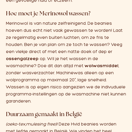
een gevoelige huid of eczeem.
Hoe moet je Merinowol wassen?
Merinowol is van nature zelfreinigend. De beanies
hoeven dus echt niet vaak gewassen te worden! Laat
ze regelmatig even buiten luchten, om ze fris te
houden. Ben je van plan om ze toch te wassen? Veeg
een vlekje direct af met een natte doek of dep er
ossengalzeep
op. Wil je het wassen in de
wasmachine? Doe dit dan altijd met
wolwasmiddel
,
zonder wasverzachter. Machinewas alleen op een
wolprogramma op maximaal 20°, lage snelheid.
Wassen is op eigen risico aangezien we de indivuduele
programma-instellingen op de wasmachine niet kunnen
garanderen.
Duurzaam gemaakt in België
(oeko-tex,mulesing free)!
Deze Hvid beanies worden
met liefde gemaakt in België. We vinden het heel