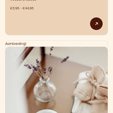
prijsklasse: €3,95 tot €44,95
€
3,95
-
€
44,95
Dit p
Aanbieding!