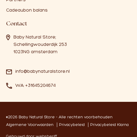
Cadeaubon balans
Contact
Baby Natural Store;
Schellingwouderdijk 253
1023NG amsterdam
info@babynaturalstore.nl
WA: +31645204674
©2026 Baby Natural Store - Alle rechten voorbehouden
Algemene Voorwaarden
Privacybeleid
Privacybeleid Klarna
Gebouwd door websheriff