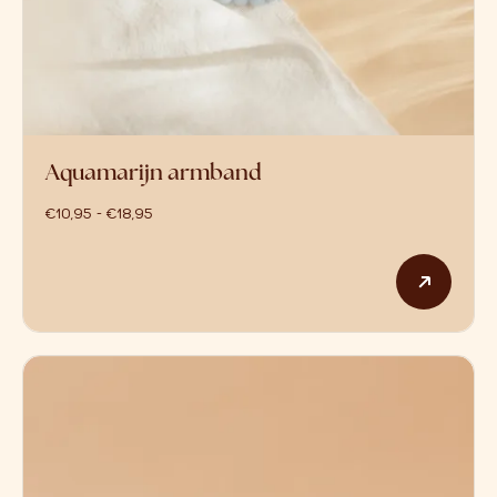
Aquamarijn armband
prijsklasse: €10,95 tot €18,95
€
10,95
-
€
18,95
Dit p