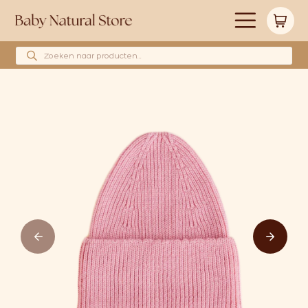
Producten zoeken
Alle producten
Merken
Babyshower cadeau’s
Wollen hoeslakens
Cadeaubonnen
Huidverzorging
Blog