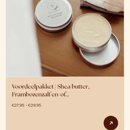
Voordeelpakket | Shea butter,
Frambozenzalf en-of…
prijsklasse: €27,95 tot €29,95
€
27,95
-
€
29,95
Dit p