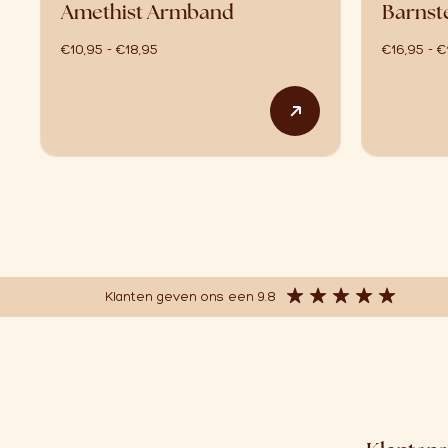
Amethist Armband
Barnst
prijsklasse: €10,95 tot €18,95
€
10,95
-
€
18,95
€
16,95
-
€
Dit product heeft
Klanten geven ons een 9.8