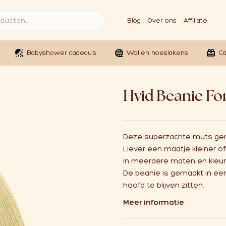
Blog
Over ons
Affiliate
Babyshower cadeau’s
Wollen hoeslakens
C
Hvid Beanie Fon
Deze superzachte muts gema
Liever een maatje kleiner o
in meerdere maten en kleu
De beanie is gemaakt in e
hoofd te blijven zitten.
Meer informatie