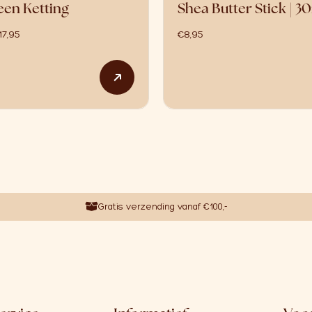
een Ketting
Shea Butter Stick | 3
prijsklasse: €16,95 tot €17,95
17,95
€
8,95
 meerdere variaties. Deze optie kan gekozen worden op de p
Dit product heeft meerdere variat
Gratis verzending vanaf €100,-