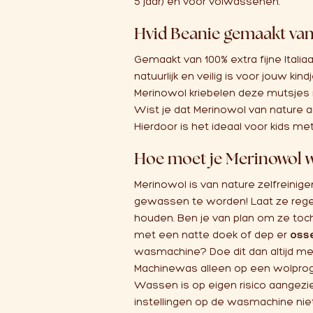
5 jaar) én voor volwassenen.
Hvid Beanie gemaakt va
Gemaakt van 100% extra fijne Itali
natuurlijk en veilig is voor jouw kin
Merinowol kriebelen deze mutsjes n
Wist je dat Merinowol van nature an
Hierdoor is het ideaal voor kids m
Hoe moet je Merinowol 
Merinowol is van nature zelfreinig
gewassen te worden! Laat ze regel
houden. Ben je van plan om ze toc
met een natte doek of dep er
oss
wasmachine? Doe dit dan altijd m
Machinewas alleen op een wolprog
Wassen is op eigen risico aangez
instellingen op de wasmachine nie