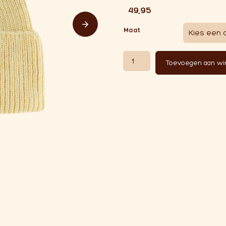
€
49,95
Maat
Hvid Beanie Fonzie Light Yellow
Toevoegen aan w