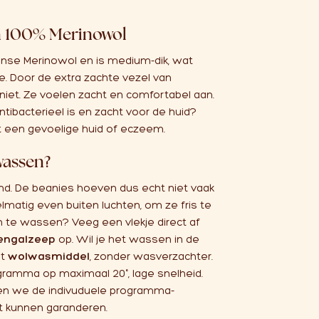
n 100% Merinowol
aanse Merinowol en is medium-dik, wat
dje. Door de extra zachte vezel van
iet. Ze voelen zacht en comfortabel aan.
tibacterieel is en zacht voor de huid?
et een gevoelige huid of eczeem.
wassen?
end. De beanies hoeven dus echt niet vaak
matig even buiten luchten, om ze fris te
h te wassen? Veeg een vlekje direct af
engalzeep
op. Wil je het wassen in de
et
wolwasmiddel
, zonder wasverzachter.
ramma op maximaal 20°, lage snelheid.
ien we de indivuduele programma-
t kunnen garanderen.