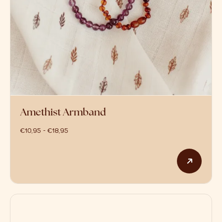
Amethist Armband
prijsklasse: €10,95 tot €18,95
€
10,95
-
€
18,95
Dit p