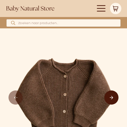
Producten zoeken
Alle producten
Merken
Babyshower cadeau’s
Wollen hoeslakens
Cadeaubonnen
Huidverzorging
Blog