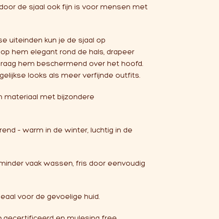
rdoor de sjaal ook fijn is voor mensen met
e uiteinden kun je de sjaal op
oop hem elegant rond de hals, drapeer
draag hem beschermend over het hoofd.
elijkse looks als meer verfijnde outfits.
m materiaal met bijzondere
d – warm in de winter, luchtig in de
– minder vaak wassen, fris door eenvoudig
deaal voor de gevoelige huid.
 gecertificeerd en mulesing free,