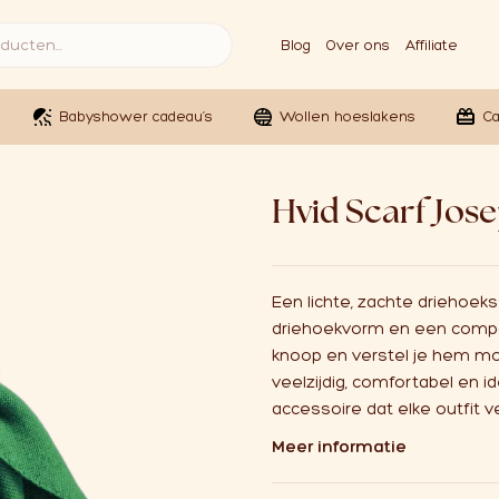
Blog
Over ons
Affiliate
Babyshower cadeau’s
Wollen hoeslakens
C
Hvid Scarf Jos
Een lichte, zachte driehoeks
driehoekvorm en een compact
knoop en verstel je hem mo
veelzijdig, comfortabel en i
accessoire dat elke outfit ve
Meer informatie