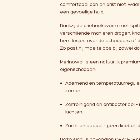
comfortabel aan en prikt niet, waa
een gevoelige huid.
Dankzij de driehoeksvorm met spits
verschillende manieren dragen: kn
hem losjes over de schouders of 
Zo past hij moeiteloos bij zowel dag
Merinowol is een natuurlijk premiu
eigenschappen:
Ademend en temperatuurreguleren
zomer.
Zelfreinigend en antibacterieel 
luchten.
Zacht en soepel – geen kriebel, i
Deze sjaal is bovendien OEKO-TEX®