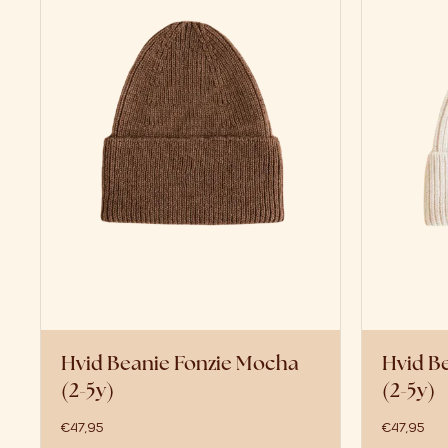
Hvid Beanie Fonzie Mocha
Hvid B
(2-5y)
(2-5y)
€
47,95
€
47,95