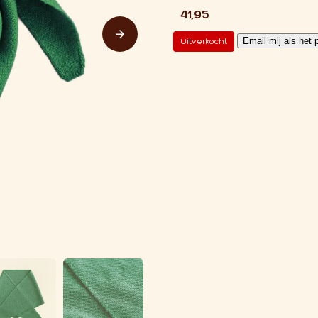
€
41,95
Email mij als het 
Uitverkocht