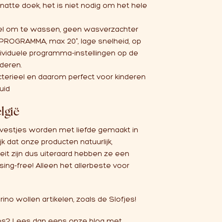
natte doek, het is niet nodig om het hele
el om te wassen, geen wasverzachter
ROGRAMMA, max 20°, lage snelheid, op
dividuele programma-instellingen op de
deren.
acterieel en daarom perfect voor kinderen
uid
lgië
 vestjes worden met liefde gemaakt in
k dat onze producten natuurlijk,
eit zijn dus uiteraard hebben ze een
ing-free! Alleen het allerbeste voor
no wollen artikelen, zoals de
Slofjes!
ips? Lees dan eens onze blog met