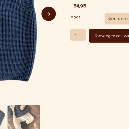
€
54,95
Maat
Hvid Vest Harvey | Blue aantal
Toevoegen aan w