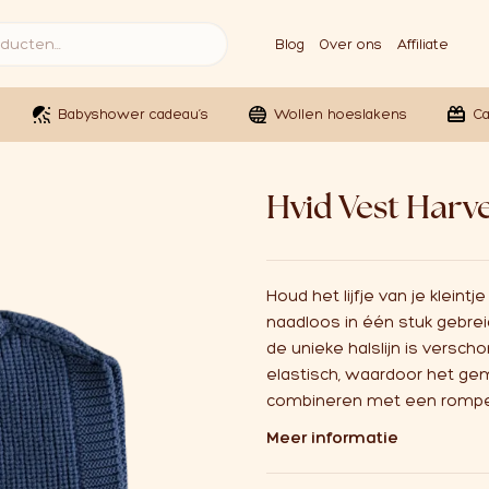
Blog
Over ons
Affiliate
Babyshower cadeau’s
Wollen hoeslakens
C
Hvid Vest Harve
Houd het lijfje van je kleint
naadloos in één stuk gebrei
de unieke halslijn is versc
elastisch, waardoor het gem
combineren met een romper
Meer informatie