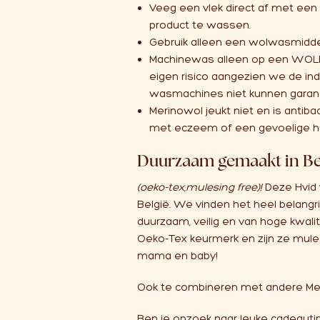
Veeg een vlek direct af met een 
product te wassen.
Gebruik alleen een wolwasmidd
Machinewas alleen op een WOLP
eigen risico aangezien we de in
wasmachines niet kunnen garan
Merinowol jeukt niet en is antib
met eczeem of een gevoelige h
Duurzaam gemaakt in Be
(oeko-tex,mulesing free)!
Deze Hvid
België. We vinden het heel belangrij
duurzaam, veilig en van hoge kwalit
Oeko-Tex keurmerk en zijn ze mules
mama en baby!
Ook te combineren met andere Meri
Ben je opzoek naar leuke cadeaut