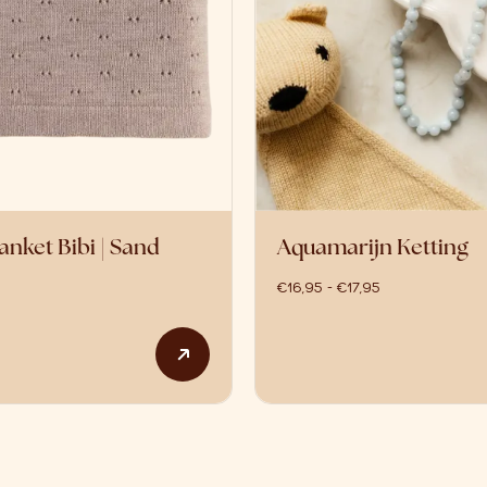
anket Bibi | Sand
Aquamarijn Ketting
prijsklasse: €1
€
16,95
-
€
17,95