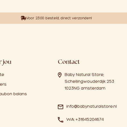
Voor 23:00 besteld, direct verzonden!
 jou
Contact
ate
Baby Natural Store;
Schellingwouderdijk 253
ers
1023NG amsterdam
aubon balans
info@babynaturalstore.nl
WA: +31645204674