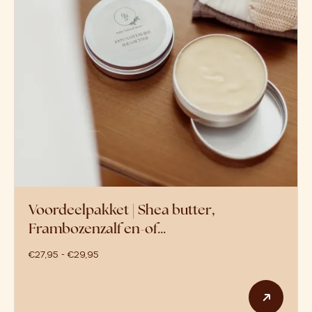
Voordeelpakket | Shea butter,
Frambozenzalf en-of…
prijsklasse: €27,95 tot €29,95
€
27,95
-
€
29,95
Dit p