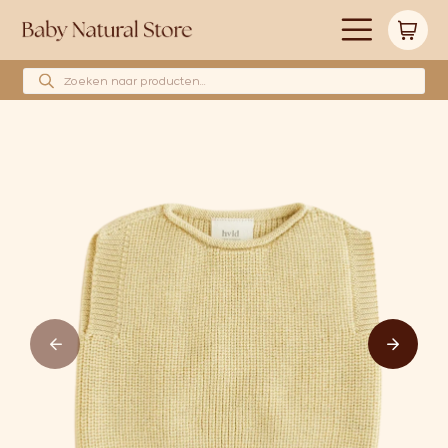
Producten zoeken
Alle producten
Merken
Babyshower cadeau’s
Wollen hoeslakens
Cadeaubonnen
Huidverzorging
Blog