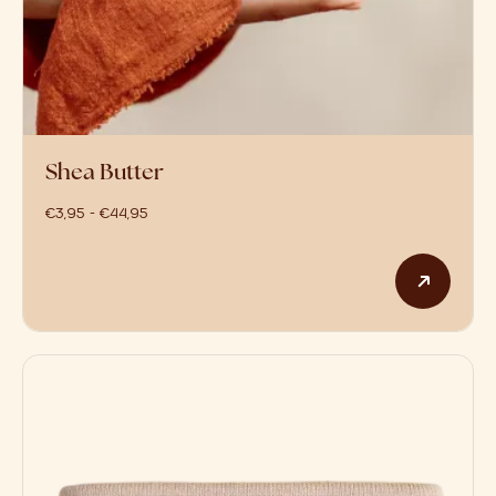
Shea Butter
prijsklasse: €3,95 tot €44,95
€
3,95
-
€
44,95
Dit p