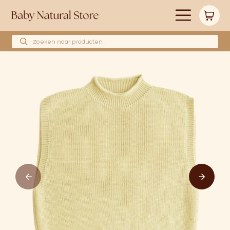
Producten zoeken
Alle producten
Merken
Babyshower cadeau’s
Wollen hoeslakens
Cadeaubonnen
Huidverzorging
Blog