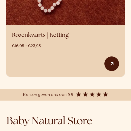
Rozenkwarts | Ketting
prijsklasse: €16,95 tot €23,95
€
16,95
-
€
23,95
Dit p
Klanten geven ons een 9.8