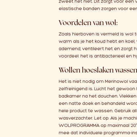
zweet het niet. Dit zorgt voor een
elastische banden zorgen voor ee
Voordelen van wol:
Zoals hierboven is vermeld is wol 
warm als je het koud hebt en koel,
ademend, ventileert het en zorgt he
voordeel: het is antibacterieel en 
Wollen hoeslaken wassen?
Het is niet nodig om Merinowol va
zelfreinigend is. Lucht het gewoon
badkamer na het douchen. Vlekken
een natte doek en behandeld wor
hele product te wassen. Gebruik a
wasverzachter. Let op: Als je mach
WOLPROGRAMMA op maximaal 20° me
mee dat individuele programma-in