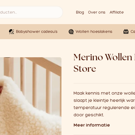
Blog
Over ons
Affiliate
Babyshower cadeau’s
Wollen hoeslakens
C
Merino Wollen 
Store
Maak kennis met onze woll
slaapt je kleintje heerlijk
temperatuur regulerende ei
door geschikt.
Meer informatie