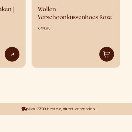
ken |
Wollen
Verschoonkussenhoes Roze
54,95 tot €79,95
€
44,95
Dit product heeft meerdere variaties. Deze optie k
Voor 23:00 besteld, direct verzonden!