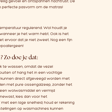
 veilig gevoel en ontspannen nachtrust. De
n perfecte pasvorm om de matras!
temperatuur regulerend. Wol houdt je
 wanneer je het warm hebt. Ook is het
t ervoor dat je niet zweet. Nog een fijn
hypoallergeen!
 Zo doe je dat:
ak te wassen, omdat de vezel
 buiten of hang het in een vochtige
 kunnen direct afgeveegd worden met
den met pure
ossengalzeep
, zonder het
lleen wolwasmiddel en vermijd
inewast, kies dan voor het
t een lage snelheid; houd er rekening
stellingen op wasmachines kunnen