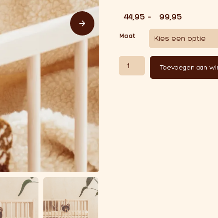
Prijsklas
€
44,95
-
€
99,95
Maat
Merino Wollen Hoeslaken | Baby 
Toevoegen aan w