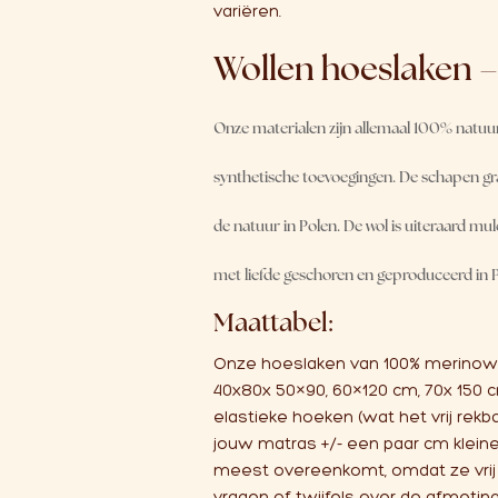
variëren.
Wollen hoeslaken 
Onze materialen zijn allemaal 100% natuurlij
synthetische toevoegingen. De schapen gra
de natuur in Polen. De wol is uiteraard mu
met liefde geschoren en geproduceerd in P
Maattabel:
Onze hoeslaken van 100% merinowol z
40x80x 50×90, 60×120 cm, 70x 150
elastieke hoeken (wat het vrij rek
jouw matras +/- een paar cm klein
meest overeenkomt, omdat ze vrij 
vragen of twijfels over de afmetin