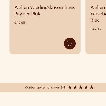
Wollen Voedingskussenhoes
Wollen
Powder Pink
Versch
Blue
€
49,95
€
44,95
Klanten geven ons een 9.8