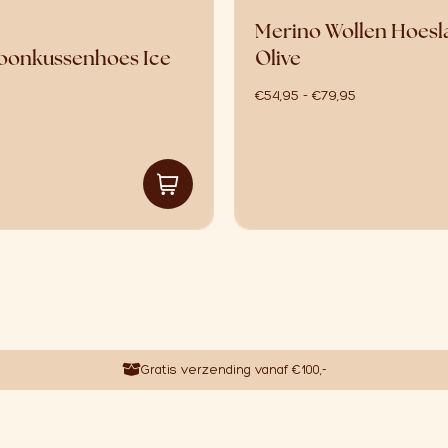
Merino Wollen Hoesla
oonkussenhoes Ice
Olive
prijsklasse: €
€
54,95
-
€
79,95
Gratis verzending vanaf €100,-