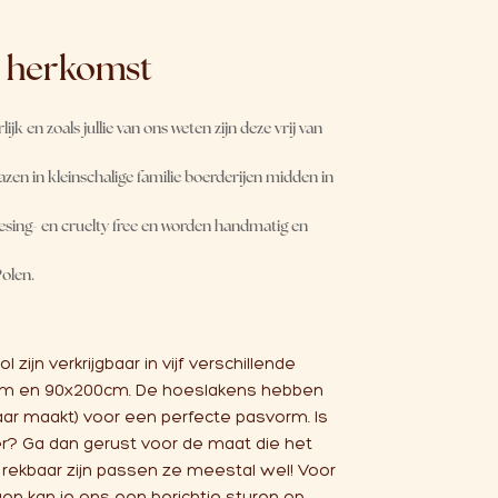
– herkomst
k en zoals jullie van ons weten zijn deze vrij van
zen in kleinschalige familie boerderijen midden in
lesing- en cruelty free en worden handmatig en
olen.
ijn verkrijgbaar in vijf verschillende
 cm en 90x200cm. De hoeslakens hebben
baar maakt) voor een perfecte pasvorm. Is
er? Ga dan gerust voor de maat die het
rekbaar zijn passen ze meestal wel! Voor
gen kan je ons een berichtje sturen op