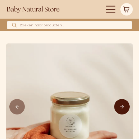
Producten zoeken
Alle producten
Merken
Babyshower cadeau’s
Wollen hoeslakens
Cadeaubonnen
Huidverzorging
Blog