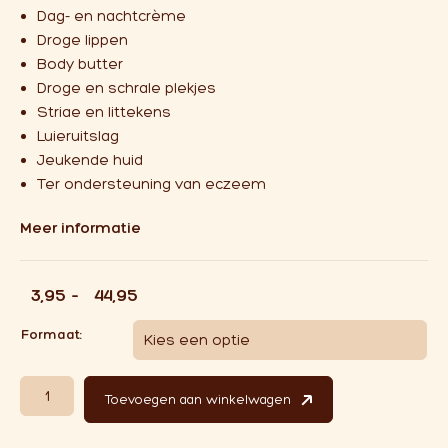
Dag- en nachtcrème
Droge lippen
Body butter
Droge en schrale plekjes
Striae en littekens
Luieruitslag
Jeukende huid
Ter ondersteuning van eczeem
Meer informatie
Prijsklasse: €3,95 tot €44,95
€
3,95
-
€
44,95
Formaat:
Shea Butter aantal
Toevoegen aan winkelwagen