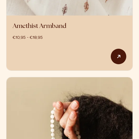
Amethist Armband
prijsklasse: €10,95 tot €18,95
€
10,95
-
€
18,95
Dit p