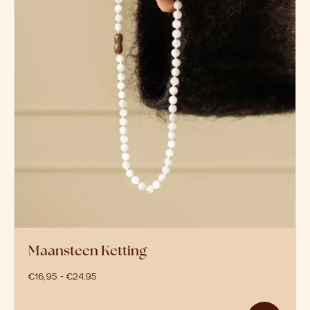
Maansteen Ketting
prijsklasse: €16,95 tot €24,95
€
16,95
-
€
24,95