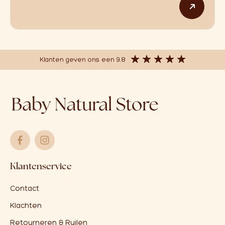
Dit p
Klanten geven ons een 9.8
Klantenservice
Contact
Klachten
Retourneren & Ruilen