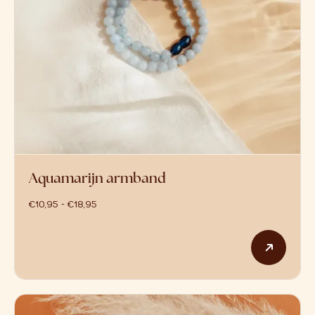
Aquamarijn armband
prijsklasse: €10,95 tot €18,95
€
10,95
-
€
18,95
Dit p