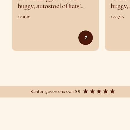
buggy, autostoel of fiets!…
buggy, 
€
54,95
€
59,95
Dit product heeft
Klanten geven ons een 9.8