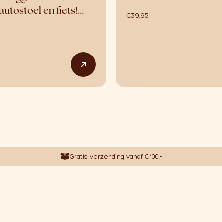
autostoel en fiets!…
€
39,95
 meerdere variaties. Deze optie kan gekozen worden op de p
Dit product heeft meerdere variat
Gratis verzending vanaf €100,-