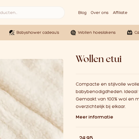
Blog
Over ons
Affiliate
Babyshower cadeau’s
Wollen hoeslakens
C
Wollen etui
Compacte en stijlvolle woll
babybenodigdheden. Ideaal v
Gemaakt van 100% wol en makk
overzichtelijk bij elkaar.
Meer informatie
€
24,95