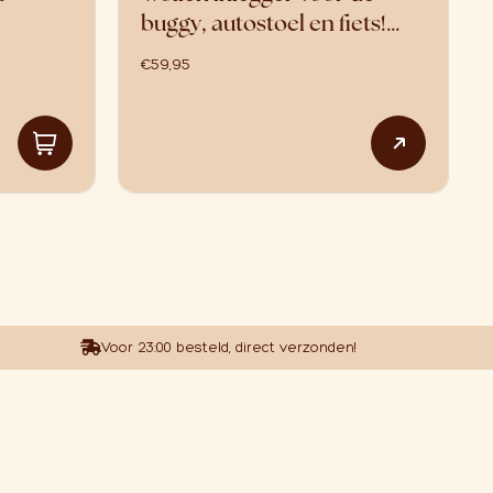
buggy, autostoel en fiets!…
€
59,95
roductpagina
ies. Deze optie kan gekozen worden op de productpagina
Dit prod
Voor 23:00 besteld, direct verzonden!