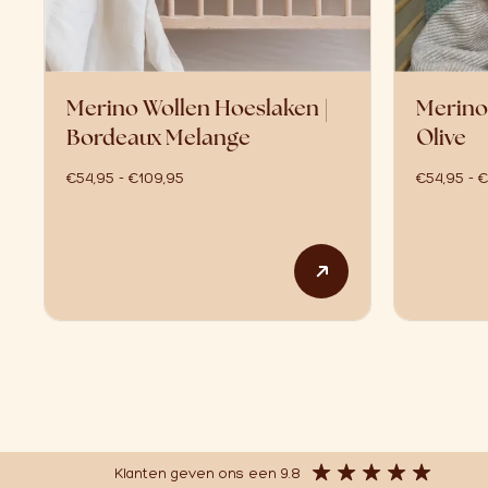
Merino Wollen Hoeslaken |
Merino
Bordeaux Melange
Olive
prijsklasse: €54,95 tot €109,95
€
54,95
-
€
109,95
€
54,95
-
€
Dit product heeft
Klanten geven ons een 9.8