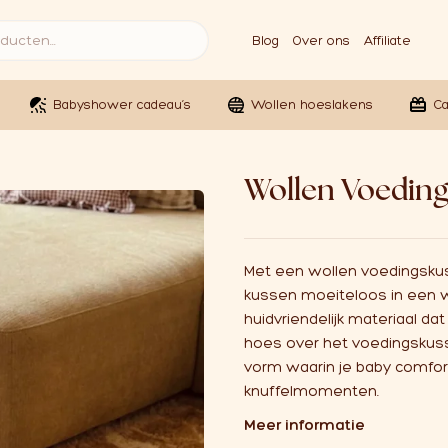
Blog
Over ons
Affiliate
Babyshower cadeau’s
Wollen hoeslakens
C
Wollen Voedin
Met een wollen voedingsku
kussen moeiteloos in een w
huidvriendelijk materiaal da
hoes over het voedingskuss
vorm waarin je baby comfort
knuffelmomenten.
Meer informatie