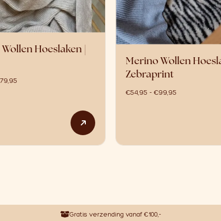
 Wollen Hoeslaken |
Merino Wollen Hoesla
Zebraprint
prijsklasse: €54,95 tot €79,95
79,95
prijsklasse: 
€
54,95
-
€
99,95
 meerdere variaties. Deze optie kan gekozen worden op de p
Dit product heeft meerdere variat
Gratis verzending vanaf €100,-