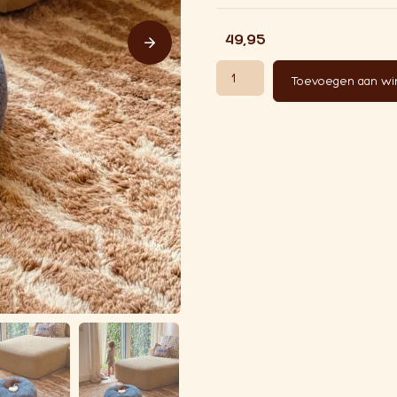
€
49,95
Wollen Voedingskusssenhoes D
Toevoegen aan w