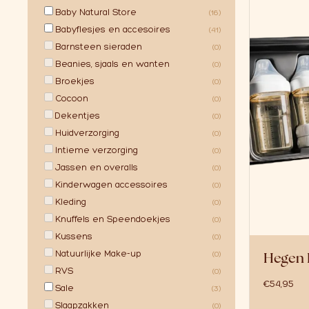
Baby Natural Store
(16)
Babyflesjes en accesoires
(41)
Barnsteen sieraden
(0)
Beanies, sjaals en wanten
(0)
Broekjes
(0)
Cocoon
(0)
Dekentjes
(0)
Huidverzorging
(0)
Intieme verzorging
(0)
Jassen en overalls
(0)
Kinderwagen accessoires
(0)
Kleding
(0)
Knuffels en Speendoekjes
(0)
Kussens
(0)
Natuurlijke Make-up
Hegen B
(0)
RVS
(0)
€
54,95
Sale
(3)
Slaapzakken
(0)