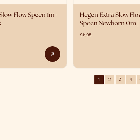
Slow Flow Speen 1m+
Hegen Extra Slow Flo
k
Speen Newborn 0m |
€
11,95
1
2
3
4