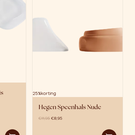
js
25%
korting
Hegen Speenhals Nude
oorspronkelijke prijs was: €11,95.
huidige prijs is: €8,95.
€
11,95
€
8,95