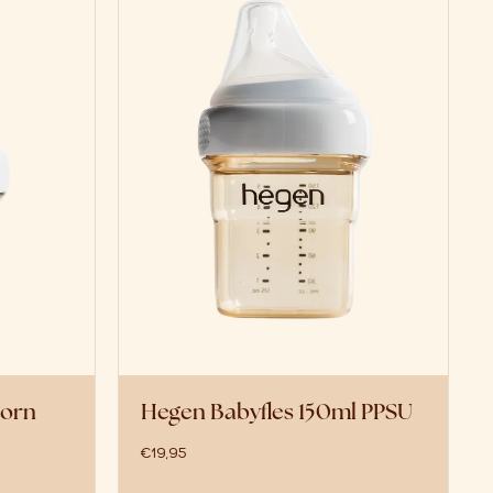
born
Hegen Babyfles 150ml PPSU
€
19,95