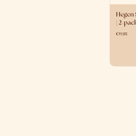
Hegen 
| 2-pac
€
11,95