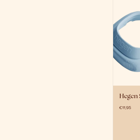
Hegen 
€
11,95