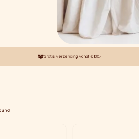
Gratis verzending vanaf €100,-
found