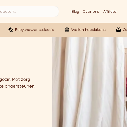
Blog
Over ons
Affiliate
Babyshower cadeau’s
Wollen hoeslakens
C
 gezin. Met zorg
 te ondersteunen.