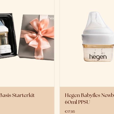
asis Starterkit
Hegen Babyfles New
60ml PPSU
€
17,95