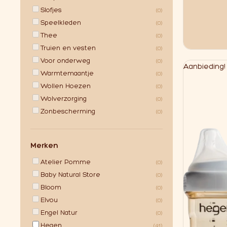
Slofjes
(0)
Speelkleden
(0)
Thee
(0)
Truien en vesten
(0)
Voor onderweg
(0)
Aanbieding!
Warmtemaantje
(0)
Wollen Hoezen
(0)
Wolverzorging
(0)
Zonbescherming
(0)
Merken
Atelier Pomme
(0)
Baby Natural Store
(0)
Bloom
(0)
Elvou
(0)
Engel Natur
(0)
Hegen
(41)