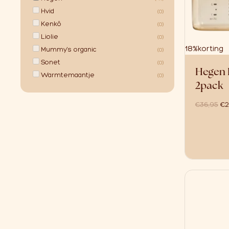
Hvid
(0)
Kenkô
(0)
Liolie
(0)
18%
korting
Mummy's organic
(0)
Sonet
(0)
Hegen 
Warmtemaantje
(0)
2pack
oo
€
36,95
€
2