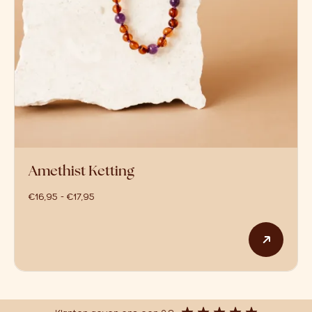
Amethist Ketting
prijsklasse: €16,95 tot €17,95
€
16,95
-
€
17,95
Dit p