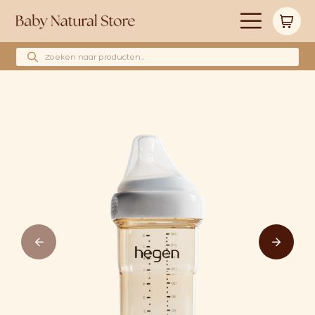
Producten zoeken
Alle producten
Merken
Babyshower cadeau’s
Wollen hoeslakens
Cadeaubonnen
Huidverzorging
Blog