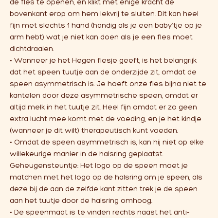
de fles te openen, en klikt met enige kracht de
bovenkant erop om hem lekvrij te sluiten. Dit kan heel
fijn met slechts 1 hand (handig als je een baby’tje op je
arm hebt) wat je niet kan doen als je een fles moet
dichtdraaien.
• Wanneer je het Hegen flesje geeft, is het belangrijk
dat het speen tuutje aan de onderzijde zit, omdat de
speen asymmetrisch is. Je hoeft onze fles bijna niet te
kantelen door deze asymmetrische speen, omdat er
altijd melk in het tuutje zit. Heel fijn omdat er zo geen
extra lucht mee komt met de voeding, en je het kindje
(wanneer je dit wilt) therapeutisch kunt voeden.
• Omdat de speen asymmetrisch is, kan hij niet op elke
willekeurige manier in de halsring geplaatst.
Geheugensteuntje: Het logo op de speen moet je
matchen met het logo op de halsring om je speen, als
deze bij de aan de zelfde kant zitten trek je de speen
aan het tuutje door de halsring omhoog.
• De speenmaat is te vinden rechts naast het anti-