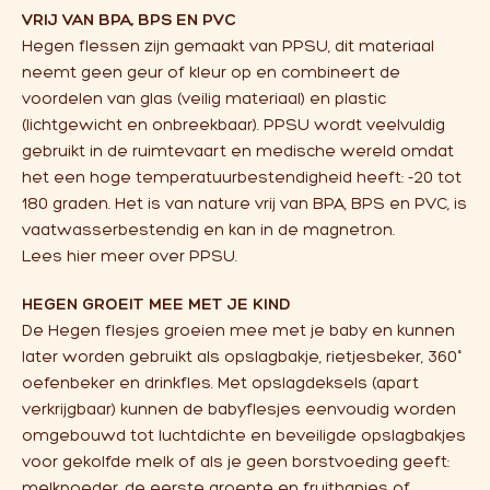
VRIJ VAN BPA, BPS EN PVC
Hegen flessen zijn gemaakt van PPSU, dit materiaal
neemt geen geur of kleur op en combineert de
voordelen van glas (veilig materiaal) en plastic
(lichtgewicht en onbreekbaar). PPSU wordt veelvuldig
gebruikt in de ruimtevaart en medische wereld omdat
het een hoge temperatuurbestendigheid heeft: -20 tot
180 graden. Het is van nature vrij van BPA, BPS en PVC, is
vaatwasserbestendig en kan in de magnetron.
Lees
hier
meer over PPSU.
HEGEN GROEIT MEE MET JE KIND
De Hegen flesjes groeien mee met je baby en kunnen
later worden gebruikt als opslagbakje, rietjesbeker, 360°
oefenbeker en drinkfles. Met opslagdeksels (apart
verkrijgbaar) kunnen de babyflesjes eenvoudig worden
omgebouwd tot luchtdichte en beveiligde opslagbakjes
voor gekolfde melk of als je geen borstvoeding geeft:
melkpoeder, de eerste groente en fruithapjes of