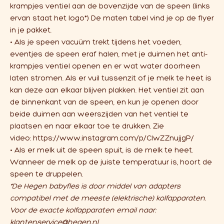
krampjes ventiel aan de bovenzijde van de speen (links
ervan staat het logo*) De maten tabel vind je op de flyer
in je pakket.
• Als je speen vacuüm trekt tijdens het voeden,
eventjes de speen eraf halen, met je duimen het anti-
krampjes ventiel openen en er wat water doorheen
laten stromen. Als er vuil tussenzit of je melk te heet is
kan deze aan elkaar blijven plakken. Het ventiel zit aan
de binnenkant van de speen, en kun je openen door
beide duimen aan weerszijden van het ventiel te
plaatsen en naar elkaar toe te drukken. Zie
video:
https://www.instagram.com/p/ClwZZnujjgP/
• Als er melk uit de speen spuit, is de melk te heet.
Wanneer de melk op de juiste temperatuur is, hoort de
speen te druppelen.
*De Hegen babyfles is door middel van adapters
compatibel met de meeste (elektrische) kolfapparaten.
Voor de exacte kolfapparaten email naar:
klantenservice@hegen.nl