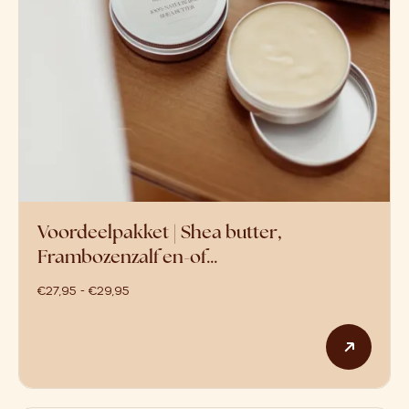
Voordeelpakket | Shea butter,
Frambozenzalf en-of…
prijsklasse: €27,95 tot €29,95
€
27,95
-
€
29,95
Dit p