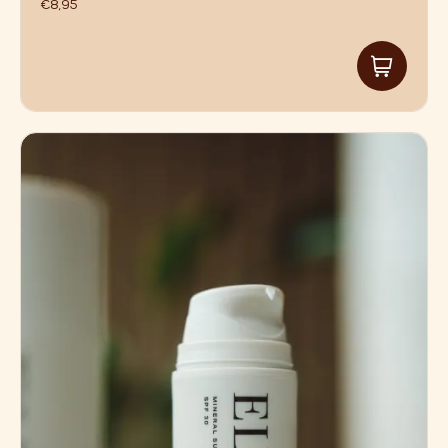
€
8,95