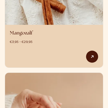
Mangozalf
prijsklasse: €3,95 tot €29,95
€
3,95
-
€
29,95
Dit p