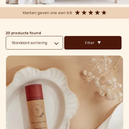
Over ons
Kussens
(8)
Natuurlijke Make-up
(2)
Klanten geven ons een 9.8
Affiliate
RVS
(15)
Sale
(23)
Slaapzakken
(5)
20 products found
Slofjes
(26)
Filter
Speelkleden
(3)
Thee
(6)
Truien en vesten
(37)
Voor onderweg
(6)
Warmtemaantje
(9)
Wollen Hoezen
(17)
Wolverzorging
(4)
Zonbescherming
(2)
Merken
Atelier Pomme
(0)