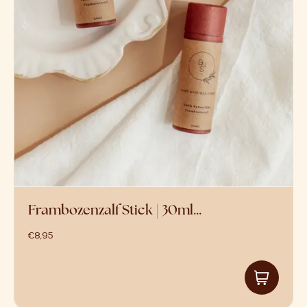
Baby Natural Store
(11)
Bloom
(2)
Elvou
(1)
Engel Natur
(0)
Hegen
(0)
Hvid
(0)
Kenkô
(1)
Liolie
(1)
Mummy's organic
(4)
Sonet
(0)
Warmtemaantje
(0)
Frambozenzalf Stick | 30ml…
€
8,95