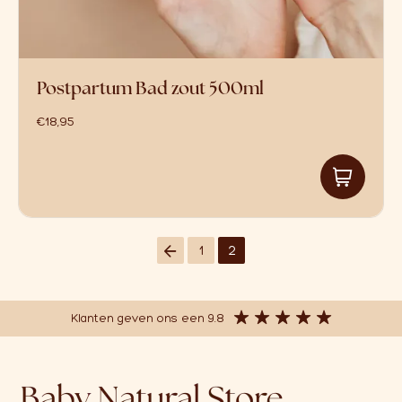
Postpartum Bad zout 500ml
€
18,95
1
2
Klanten geven ons een 9.8