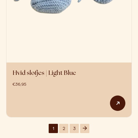
Hvid slofjes | Light Blue
€
36,95
Dit p
1
2
3