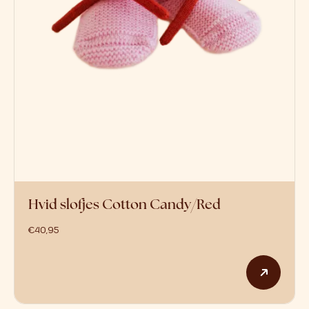
Hvid slofjes Cotton Candy/Red
€
40,95
Dit p