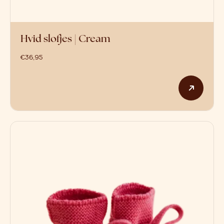
Hvid slofjes | Cream
€
36,95
Dit p