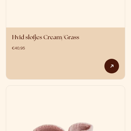
Hvid slofjes Cream/Grass
€
40,95
Dit p