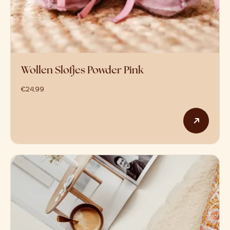
Wollen Slofjes Powder Pink
€
24,99
Dit p