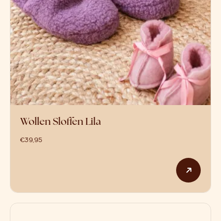
Wollen Sloffen Lila
€
39,95
Dit p