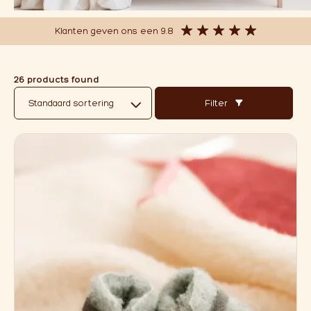
Over ons
Kussens
(8)
Natuurlijke Make-up
(2)
Klanten geven ons een 9.8
Affiliate
RVS
(15)
Sale
(23)
Slaapzakken
(5)
26 products found
Slofjes
(26)
Filter
Speelkleden
(3)
Thee
(6)
Truien en vesten
(37)
Voor onderweg
(6)
Warmtemaantje
(9)
Wollen Hoezen
(17)
Wolverzorging
(4)
Zonbescherming
(2)
Merken
Atelier Pomme
(0)