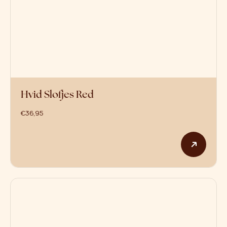
Hvid Slofjes Red
€
36,95
Dit p