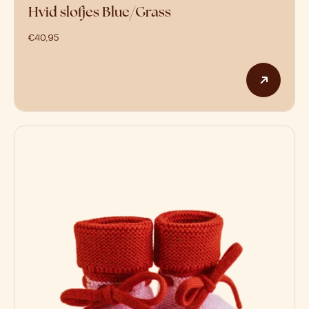
Hvid slofjes Blue/Grass
€
40,95
Dit p