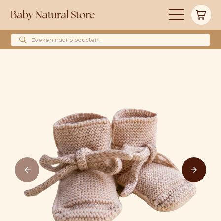
Producten zoeken
Alle producten
Merken
Babyshower cadeau’s
Wollen hoeslakens
Cadeaubonnen
Huidverzorging
Blog