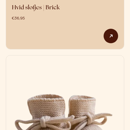
Hvid slofjes | Brick
€
36,95
Dit p