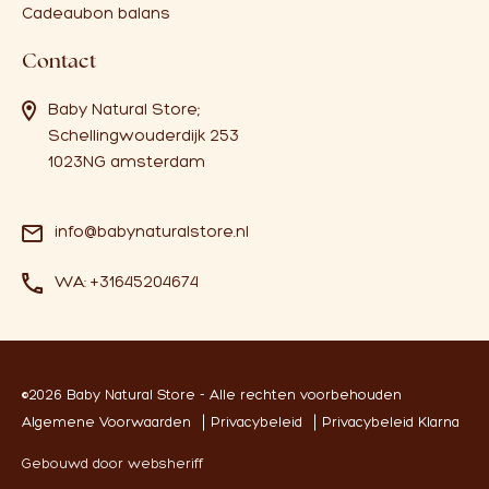
Cadeaubon balans
Contact
Baby Natural Store;
Schellingwouderdijk 253
1023NG amsterdam
info@babynaturalstore.nl
WA: +31645204674
©2026 Baby Natural Store - Alle rechten voorbehouden
Algemene Voorwaarden
Privacybeleid
Privacybeleid Klarna
Gebouwd door websheriff