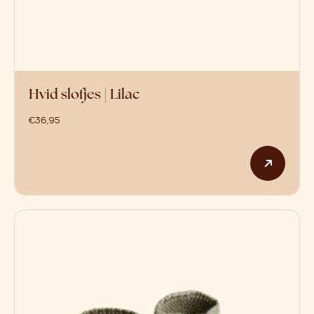
Hvid slofjes | Lilac
€
36,95
Dit p