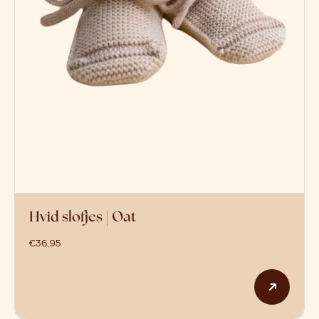
Hvid slofjes | Oat
€
36,95
Dit p