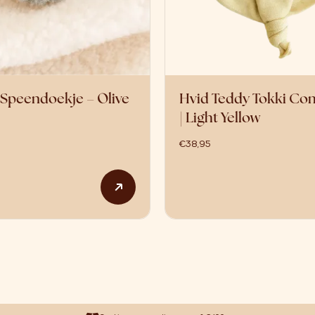
 Speendoekje – Olive
Hvid Teddy Tokki Co
| Light Yellow
€
38,95
Dit product heeft meerdere variat