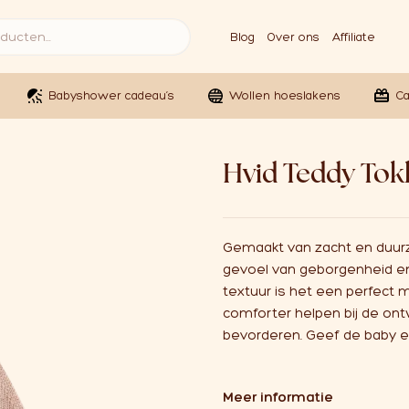
Blog
Over ons
Affiliate
Babyshower cadeau’s
Wollen hoeslakens
C
Hvid Teddy Tok
Gemaakt van zacht en duur
gevoel van geborgenheid en 
textuur is het een perfect 
comforter helpen bij de ontw
bevorderen. Geef de baby een 
Meer informatie