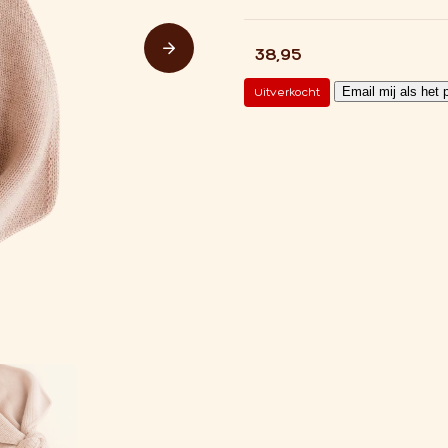
€
38,95
Email mij als het 
Uitverkocht