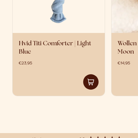
Hvid Titi Comforter | Light
Wollen
Blue
Moon
€
23,95
€
14,95