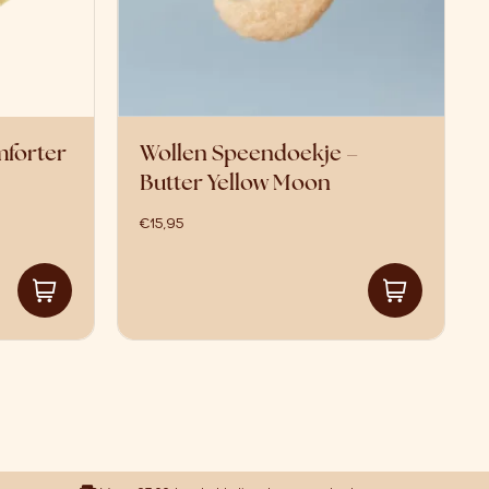
mforter
Wollen Speendoekje –
Butter Yellow Moon
€
15,95
ies. Deze optie kan gekozen worden op de productpagina