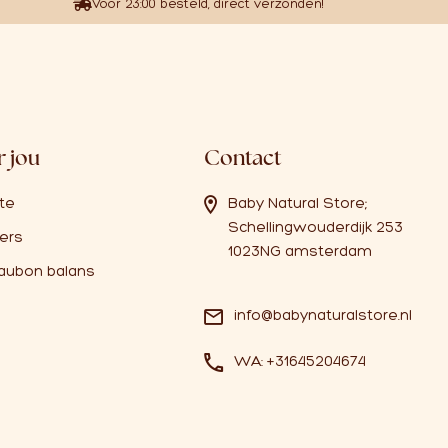
Voor 23:00 besteld, direct verzonden!
 jou
Contact
ate
Baby Natural Store;
Schellingwouderdijk 253
ers
1023NG amsterdam
aubon balans
info@babynaturalstore.nl
WA: +31645204674