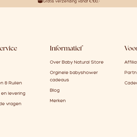
Gratis verzending vanaf €100,-
ervice
Informatief
Voor
Over Baby Natural Store
Affili
Orginele babyshower
Partn
cadeaus
n & Ruilen
Cade
Blog
 en levering
Merken
de vragen