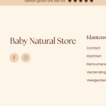
Klanten geven ons een 9.8
Klantens
Contact
Klachten
Retournere
Verzending
Veelgestel