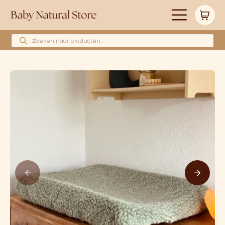
Producten zoeken
Alle producten
Merken
Babyshower cadeau’s
Wollen hoeslakens
Cadeaubonnen
Huidverzorging
Blog