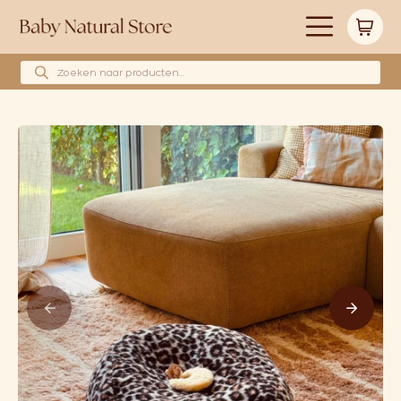
Producten zoeken
Alle producten
Merken
Babyshower cadeau’s
Wollen hoeslakens
Cadeaubonnen
Huidverzorging
Blog