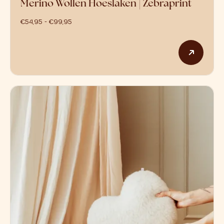
Merino Wollen Hoeslaken | Zebraprint
prijsklasse: €54,95 tot €99,95
€
54,95
-
€
99,95
Dit p