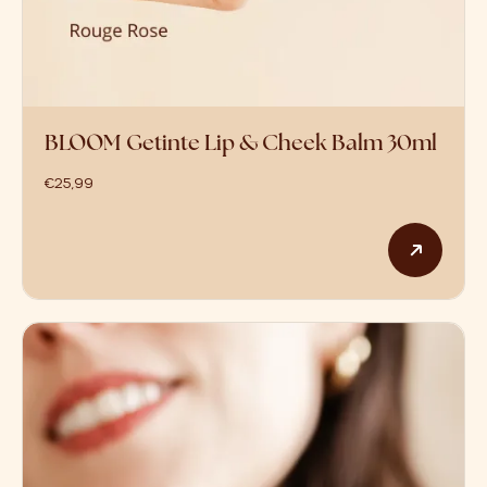
BLOOM Getinte Lip & Cheek Balm 30ml
€
25,99
Dit p