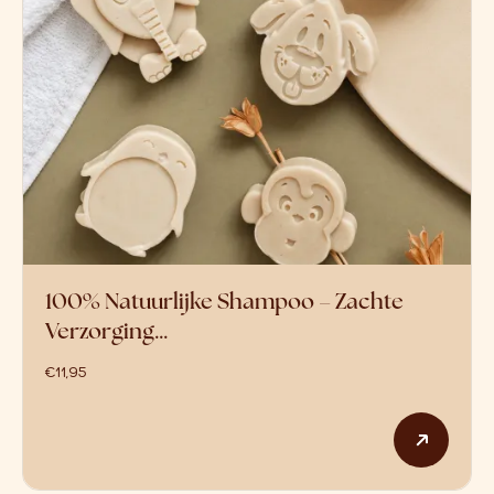
100% Natuurlijke Shampoo – Zachte
Verzorging…
€
11,95
Dit p