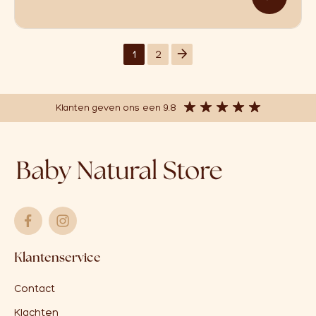
Dit p
1
2
Klanten geven ons een 9.8
Klantenservice
Contact
Klachten