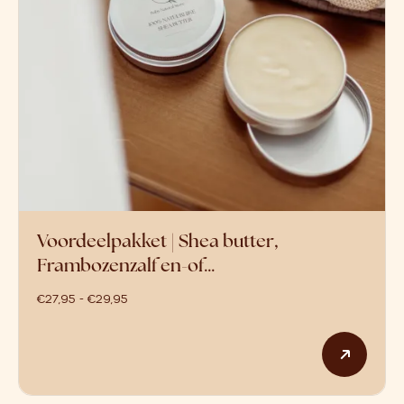
Voordeelpakket | Shea butter,
Frambozenzalf en-of…
prijsklasse: €27,95 tot €29,95
€
27,95
-
€
29,95
Dit p