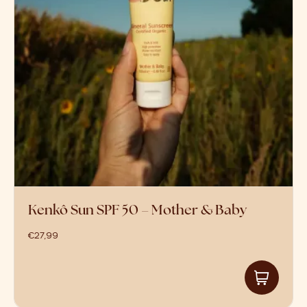
Baby Natural Store
(11)
Bloom
(2)
Elvou
(1)
Engel Natur
(0)
Hegen
(0)
Hvid
(0)
Kenkô
(1)
Liolie
(1)
Mummy's organic
(4)
Sonet
(0)
Warmtemaantje
(0)
Kenkô Sun SPF 50 – Mother & Baby
€
27,99