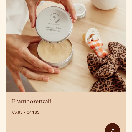
Frambozenzalf
prijsklasse: €3,95 tot €44,95
€
3,95
-
€
44,95