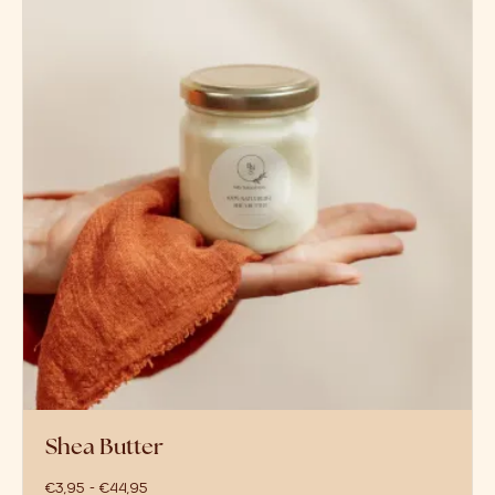
Shea Butter
prijsklasse: €3,95 tot €44,95
€
3,95
-
€
44,95