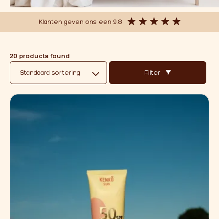
Over ons
Kussens
(8)
Natuurlijke Make-up
(2)
Klanten geven ons een 9.8
Affiliate
RVS
(15)
Sale
(23)
Slaapzakken
(5)
20 products found
Slofjes
(26)
Filter
Speelkleden
(3)
Thee
(6)
Truien en vesten
(37)
Voor onderweg
(6)
Warmtemaantje
(9)
Wollen Hoezen
(17)
Wolverzorging
(4)
Zonbescherming
(2)
Merken
Atelier Pomme
(0)