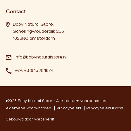
Contact
Baby Natural Store;
Schellingwouderdijk 253
1023NG amsterdam
info@babynaturalstore.nl
WA: +31645204674
©2026 Baby Natural Store - Alle rechten voorbehouden
Algemene Voorwaarden
Privacybeleid
Privacybeleid Klarna
Gebouwd door websheriff