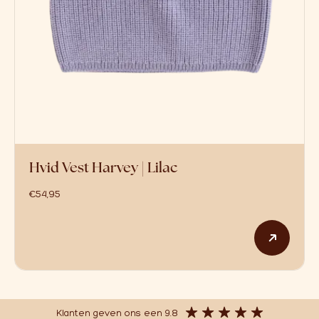
Hvid Vest Harvey | Lilac
€
54,95
Dit p
Klanten geven ons een 9.8