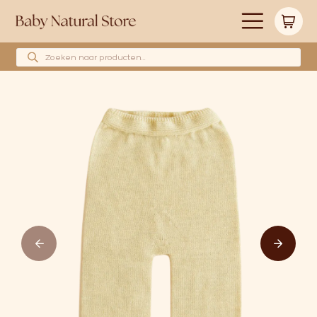
Producten zoeken
Alle producten
Merken
Babyshower cadeau’s
Wollen hoeslakens
Cadeaubonnen
Huidverzorging
Blog